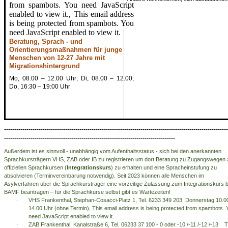
from spambots. You need JavaScript
enabled to view it.
This email address
,
is being protected from spambots. You
need JavaScript enabled to view it.
Beratung, Sprach - und
Orientierungsmaßnahmen für junge
Menschen von 12-27 Jahre mit
Migrationshintergrund
Mo, 08.00 – 12.00 Uhr; Di, 08.00 – 12.00;
Do, 16:30 – 19:00 Uhr
--------------------------------------------------------------------------------------------------------------
------------------------------------------------------------------------------------
Außerdem ist es sinnvoll - unabhängig vom Aufenthaltsstatus - sich bei den anerkannten
Sprachkursträgern VHS, ZAB oder IB zu registrieren um dort Beratung zu Zugangswegen 
offiziellen Sprachkursen (
Integrationskurs
) zu erhalten und eine Spracheinstufung zu
absolvieren (Terminvereinbarung notwendig). Seit 2023 können alle Menschen im
Asylverfahren über die Sprachkursträger eine vorzeitige Zulassung zum Integrationskurs 
BAMF beantragen – für die Sprachkurse selbst gibt es Wartezeiten!
·
VHS Frankenthal, Stephan-Cosacci-Platz 1, Tel. 6233 349 203, Donnerstag 10.0
14.00 Uhr (ohne Termin),
This email address is being protected from spambots. 
need JavaScript enabled to view it.
·
ZAB Frankenthal, Kanalstraße 6, Tel.
06233 37 100 - 0 oder -10 /-11 /-12 /-13
T