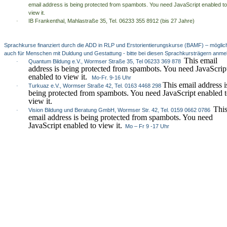
email address is being protected from spambots. You need JavaScript enabled to
view it.
·
IB Frankenthal, Mahlastraße 35, Tel. 06233 355 8912 (bis 27 Jahre)
Sprachkurse finanziert durch die ADD in RLP und Erstorientierungskurse (BAMF) – möglic
auch für Menschen mit Duldung und Gestattung - bitte bei diesen Sprachkursträgern anme
This email
·
Quantum Bildung e.V., Wormser Straße 35, Tel 06233 369 878
address is being protected from spambots. You need JavaScrip
enabled to view it.
Mo-Fr. 9-16 Uhr
This email address i
·
Turkuaz e.V., Wormser Straße 42, Tel. 0163 4468 298
being protected from spambots. You need JavaScript enabled 
view it.
Thi
·
Vision Bildung und Beratung GmbH, Wormser Str. 42, Tel. 0159 0662 0786
email address is being protected from spambots. You need
JavaScript enabled to view it.
Mo – Fr 9 -17 Uhr