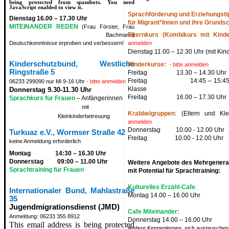
being protected from spambots. You need
JavaScript enabled to view it.
Sprachförderung und Erziehungsti
Dienstag 16.00 – 17.30 Uhr
für Migrant*Innen und ihre Grunds
MITEINANDER REDEN
(Frau Förster, Frau
Elternkurs (Kombikurs mit Kind
Bachmann)
Deutschkenntnisse erproben und verbessern!
anmelden
Dienstag 11.00 – 12.30 Uhr (mit Kin
Kinderschutzbund, Westliche
Kinderkurse:
-
bitte anmelden
Ringstraße 5
Freitag
13.30 – 14.30 Uhr
Freitag
14:45 – 15:4
06233 299090 nur Mi 9-16 Uhr
- bitte anmelden
Klasse
Donnerstag 9.30-11.30 Uhr
Freitag
16.00 – 17.30 Uhr
Sprachkurs für
Frauen
– Anfängerinnen
mit
Krabbelgruppen
: (Eltern und Kl
Kleinkinderbetreuung
anmelden
Donnerstag
10.00 - 12.00 Uhr
Turkuaz e.V., Wormser Straße 42
Freitag
10.00 - 12.00 Uhr
keine Anmeldung erforderlich
Montag
14:30 – 16.30 Uhr
Donnerstag
09:00 – 11.00 Uhr
Weitere Angebote des Mehrgenera
Sprachtraining für Frauen
mit Potential für Sprachtraining:
Kulturelles Erzähl-Cafe
:
Internationaler Bund, Mahlastraße
Montag 14.00 – 16.00 Uhr
35
Jugendmigrationsdienst (JMD)
Cafe Miteinander:
Anmeldung: 06233 355 8912
Donnerstag 14.00 – 16.00 Uhr
This email address is being protected
Andere Kennenlernen, sich austauschen 