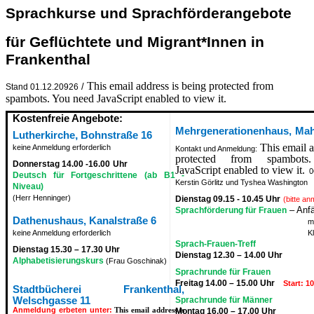
Sprachkurse und Sprachförderangebote
für Geflüchtete und Migrant*Innen in
Frankenthal
This email address is being protected from
/
Stand 01.12.20926
spambots. You need JavaScript enabled to view it.
Kostenfreie Angebote:
Mehrgenerationenhaus,
Mah
,
Lutherkirche
Bohnstraße 16
This email a
keine Anmeldung erforderlich
Kontakt und Anmeldung:
protected from spambot
Donnerstag 14.00 -16.00
Uhr
JavaScript enabled to view it.
0
Deutsch für Fortgeschrittene (ab B1 -
Kerstin Görlitz und Tyshea Washington
Niveau)
(Herr Henninger)
Dienstag 09.15 - 10.45 Uhr
(bitte a
– Anf
Sprachförderung für Frauen
Dathenushaus, Kanalstraße 6
m
keine Anmeldung erforderlich
K
Sprach-Frauen-Treff
Dienstag 15.30 – 17.30 Uhr
Dienstag 12.30 – 14.00 Uhr
Alphabetisierungskurs
(Frau Goschinak)
Sprachrunde für Frauen
Freitag 14.00 – 15.00 Uhr
Start: 1
Stadtbücherei Frankenthal,
Welschgasse 11
Sprachrunde für Männer
Anmeldung erbeten unter:
This email address is
Montag 16.00 – 17.00 Uhr